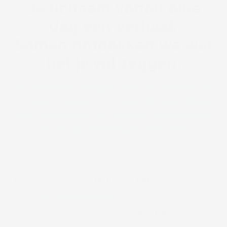
Je lichaam vertelt elke
dag een verhaal.
Samen ontdekken we wat
het je wil zeggen.
My InnerSelfie brengt je DNA, microbioom en
levensstijl samen en vertaalt die samenhang
naar optimalisatie van energie, ondersteuning
van je spijsvertering en veerkracht.
De meeste testen meten losse onderdelen.
My InnerSelfie leest hoe je DNA, je darmen
en je levensstijl
samenwerken
(dat noemen
wij
co-metabolisme
) en vertaalt dat naar
één helder plan. Met
HostHero
, je