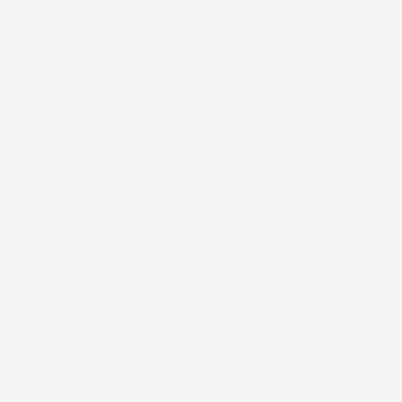
Herstel & veerkracht
Sport & beweging
ReviveBiomics
SportBiomics
Brein & focus
Stress & welbevinden
CogniBiomics
WellBiomics
Stofwisseling & gewicht
Histamine & allergie
MetaboBiomics
MastoBiomics
Energie & vitaliteit
Werk & belasting
VitaBiomics
WorkBiomics
Hoofdpijn & migraine
Gewrichten & ontsteking
MigraBiomics
RheumaBiomics
Hormonen (vrouwen)
Huid
MenoBiomics
DermaBiomics
Wat betekenen deze thema's precies? Ontdek ze in
CosmoLexicon →