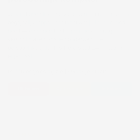
Je krijgt geen lijst met verboden, maar een warm,
begrijpelijk rapport dat toont wat je lichaam nodig
heeft — en concrete stappen die vandaag
verschil maken. Vragen onderweg? Je
persoonlijke gids
HostHero
staat 24/7 klaar, in je
eigen taal.
In één oogopslag zie je waar je staat:
Uit balans
Op te volgen
In balans
ZO VERLOOPT HET