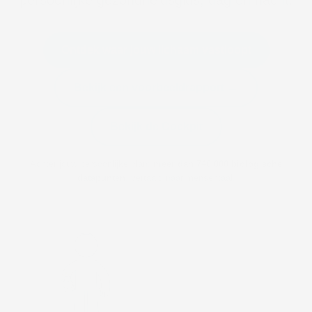
persoonlijke gezondheidsgids, dag en nacht.
Ontdek waar jouw lichaam vastloopt
Bekijk een voorbeeldrapport →
Bekijk de Cockpit
Achter jouw persoonlijke plan:
meer dan 740.000 biologische
datapunten
, vertaald naar mensentaal.