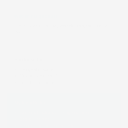
Wat er nu gebeurt
Hoe je lichaam vandaag werkelijk reageert, in jouw
leven.
Een losse test
Eén getal of score
“Optimaliseer jezelf”
Zoek het zelf maar uit
My InnerSelfie
Je co-metabolisme: alle lagen samen
Begrip + richting
Een gids die met je meedenkt