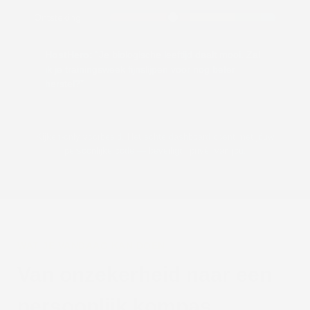
Ontsteking
HostHero:
“Je biologische leeftijd daalt mooi. Zal
ik je trainingsweek fijnslijpen voor nog beter
herstel?”
Kijken-only voorbeeld. Het echte dashboard opent met jóuw
persoonlijke code — beveiligd, privé, van jou.
WAT JE VANDAAG KAN DOEN
Van onzekerheid naar een
persoonlijk kompas.