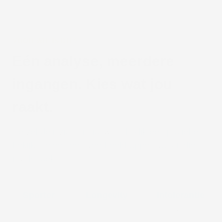
VOOR WIE IS DIT?
Eén analyse, meerdere
ingangen. Kies wat jou
raakt.
Hetzelfde inzicht, in jouw taal. Klik een profiel en
bekijk meteen een voorbeeldrapport vanuit die
invalshoek.
Sporter
Longevity
Intolerantie
Train
Zie hoe jong
Ontdek
slimmer,
je vanbinnen
waarom — en