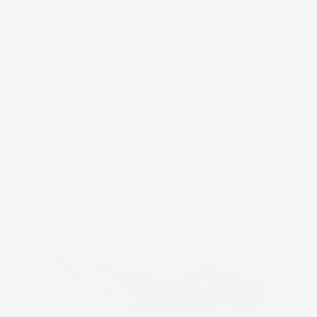
Je probeert gezonder te eten. Je koopt
supplementen. Je slaapt meer. En tóch voel je dat
er iets ontbreekt. Moe zonder reden. Opgeblazen
na het eten. Brain fog die maar niet weggaat. Of
huidproblemen, gewrichtspijn,
stemmingswisselingen, traag herstel: klachten die
vaak samenhangen via de
darm-orgaan-assen
.
En bij de dokter: “alles ziet er normaal uit.”
Normaal? Zo voelt het niet. Je bent niet gek. Je
lichaam probeert je iets te vertellen.
Wat zijn de darm-orgaan-assen? Leer meer →