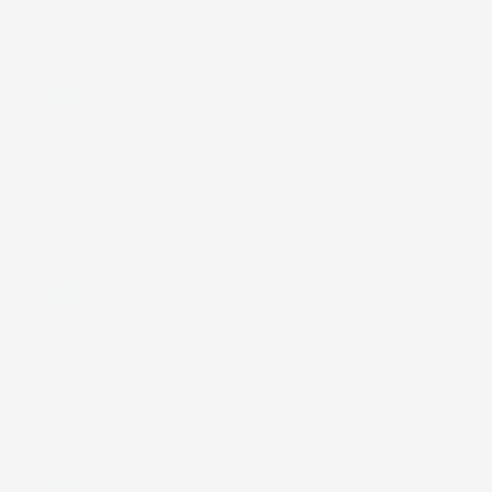
een beetje verder — en je kan altijd terug.
1
Bekijk de video (1 min)
Wat is My InnerSelfie eigenlijk? In één minuut uitgelegd.
Bekijk →
2
Maak kennis met de MicroDudes
De kleine helpers in je darm, visueel en simpel uitgelegd.
Ontdek →