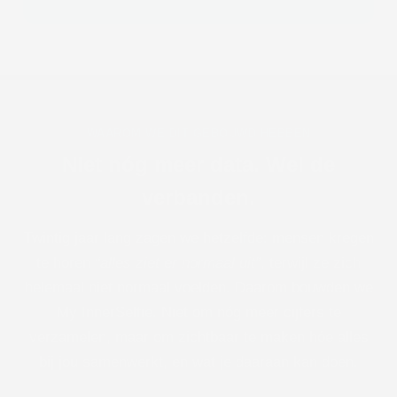
WAAROM WE DIT GEBOUWD HEBBEN
Niet nóg meer data. Wel de
verbanden.
Twintig jaar lang zagen we hetzelfde: mensen kregen
te horen
“alles ziet er normaal uit”
, terwijl ze zich
helemaal niet normaal voelden. Daarom bouwden we
My InnerSelfie. Niet om nóg meer cijfers te
verzamelen, maar om zichtbaar te maken hóe alles
bij jou samenwerkt, en wat je daaraan kan doen.