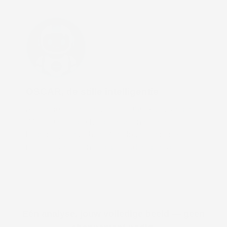
OSCAR, de stille intelligentie
Achter de schermen vertaalt OSCAR meer dan
740.000 biologische datapunten naar
begrijpelijke inzichten. AI helpt, maar beslist
nooit alleen. Jij en je gids houden de regie.
Eén analyse, jouw volledige beeld — geen