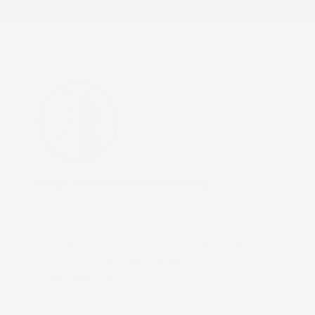
Maak kennis met HostHero
Geen kille app met cijfers, maar een gids die met
je meedenkt. HostHero vertaalt de wetenschap
naar mensentaal en beantwoordt je vragen, dag
en nacht, als jouw persoonlijke
gezondheidsgids.