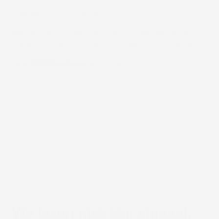
iedereen uniek. Ook bij jou.
We denken al meer dan twintig jaar over deze
materie na, en brachten die wetenschap samen in
de
COSMO-boeken
,
en
.
HOST
FORMULA
Ontdek de boeken →
Wat is co-metabolisme? →
WAT ER ECHT GEBEURT
We lezen niet één signaal,