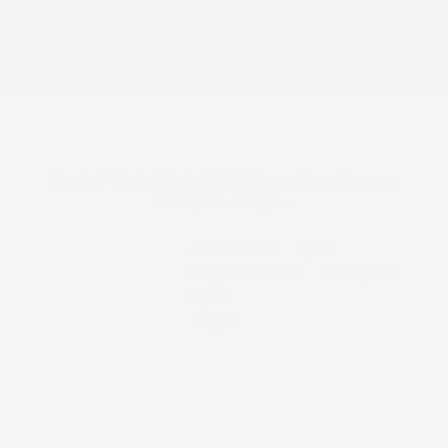
🌐
Wereldwijd verzonden · altijd online
FR
EN
DE
IT
ES
PT
PL
SV
DA
NL
·
·
·
·
·
·
·
·
·
Ecosysteem:
Portal
·
CosmoLexicon
·
Podcast
ZOMERAANBOD · de volledige analyse voor €449 in
plaats van €499
Bekijk →
Gemist? Herbekijk de LIVE Q&A met Koen Naert op
Instagram.
Bekijk →
Hoe het werkt
Sport
Zorgprofessionals
Werkgevers
Prijzen
Inloggen ▸
English
VOOR WIE GEZOND LEEFT MAAR TÓCH VASTLOOPT