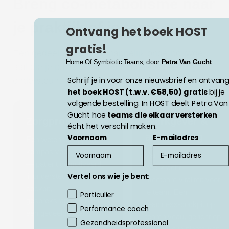
Breng co-metabolisme naar
je praktijk of je team.
Ontvang het boek HOST
gratis!
Een gedeelde, wetenschappelijk onderbouwde
Home Of Symbiotic Teams, door
Petra Van Gucht
taal die je patiënt of je team motiveert — en jou
Schrijf je in voor onze nieuwsbrief en ontvang
ondersteunt met een kompas voor het gesprek.
het boek HOST (t.w.v. €58,50) gratis
bij je
volgende bestelling. In HOST deelt Petra Van
Gucht hoe​
teams die elkaar versterken
Zorgprofessional
Werkgever &
écht het verschil maken.
arbeidszorg
Voornaam
E-mailadres
Een wetenschappelijk
kompas voor je consult
Van verzuim naar
— patiënt gemotiveerd,
veerkracht —
Vertel ons wie je bent:
jij ondersteund. Met pro-
meetbare vitaliteit voor
cockpit,
je team. Een
Vertel ons wie je bent:
Particulier
gespreksrapporten en
readiness-cockpit op
Performance coach
één gedeelde taal.
teamniveau, gericht op
Gezondheidsprofessional
preventie in plaats van