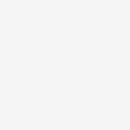
Zo ziet je thuistest eruit: alles zit in de kit, met duidelijke
instructies.
1. Test
Doe de analyse, of breng je eigen data mee. We lezen
je lichaam: DNA, darmen en levensstijl.
2. Cockpit
Je ziet in kleur waar je in balans bent en waar niet:
helder, zonder jargon.
3. Plan + pakket
Je krijgt je stappen én je persoonlijke maandpakket.
Met Connect blijf je begeleid.