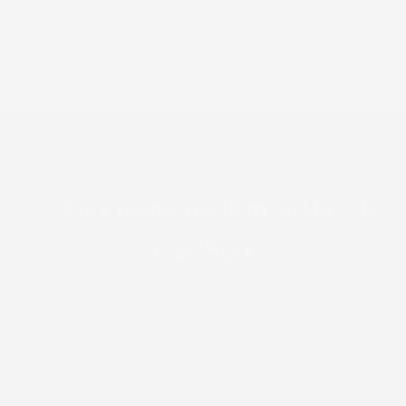
Bekijk de formules →
Zo ziet jouw inzicht eruit: de
Cockpit
Geen dik rapport dat in een la verdwijnt. Eén helder
dashboard met je
14 levensdomeinen — telkens in
gewone taal, geen vakjargon
: in één oogopslag zie je
waar je in balans bent en waar niet. Met je gids
HostHero altijd binnen handbereik.