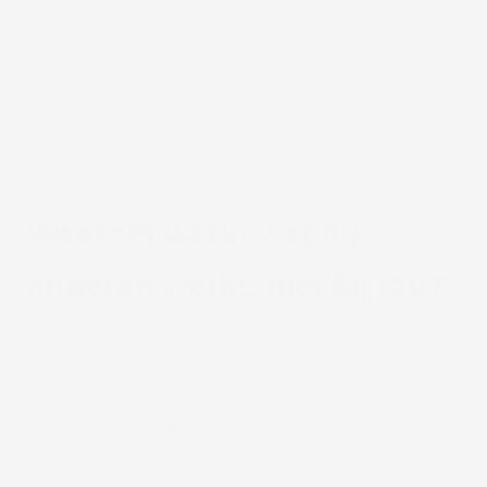
“2025 was lichamelijk niet mijn jaar” — haar
verhaal
WAAROM JIJ?
Waarom werkt wat bij
anderen werkt, niet bij jou?
Dezelfde voeding, dezelfde supplementen,
hetzelfde advies, en bij jou een ander resultaat.
Dat komt omdat gezondheid niet in één getal zit.
Ze zit in je
co-metabolisme
: de manier waarop je
genen, je micro-organismen en je levensstijl op
elkaar inwerken. Dat co-metabolisme is bij