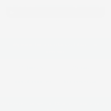
Bekijk in 1 minuut — ook in Engels & Frans
Wij maken het onzichtbare zichtbaar — en
meetbaar.
14 thema's
740.000
allemaal open, geen keuze meer
datapunten over jouw lichaam
Thuis afgenomen
In mensentaal
speeksel, stoelgang en urine
concrete stappen, geen labjargon
We verzenden naar meer dan 100 landen — waar je ook bent,
je kompas reist mee.