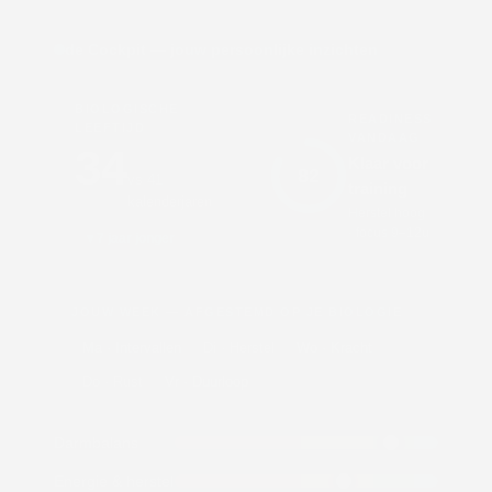
de Cockpit — jouw persoonlijke inzichten
BIOLOGISCHE
READINESS
LEEFTIJD
VANDAAG
34
Klaar voor
82
vs 41
training
kalenderjaren
Herstel hoog
· focus 9–12u
▾ 7 jaar jonger
JOUW WEEK — AFGESTEMD OP JE BIOLOGIE
Ma · Intervallen
Di · Herstel
Wo · Kracht
Do · Rust
Vr · Duurloop
Darmbalans
Energie & herstel