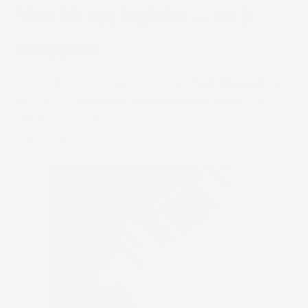
Van kit tot inzicht — in 6
stappen.
Thuis afnemen is eenvoudig en
niet-invasief
. Je
verzamelt
speeksel, stoelgang en urine
. De kit
bevat alles wat je nodig hebt, met duidelijke
instructies.