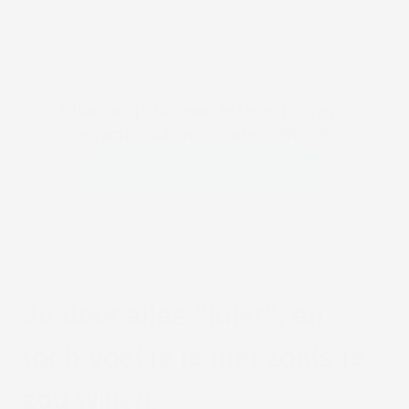
Klaar om je lichaam te leren kennen?
Zomeractie €449 met code ZOMER50 —
Bestel nu je analyse — €449
HERKENNING
Je doet alles “juist”, en
tóch voel je je niet zoals je
zou willen.