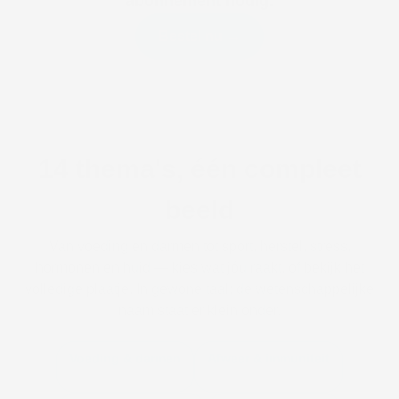
abonnement nodig.
Bestel nu →
14 thema's, één compleet
beeld
Van voeding en darmen tot sport, herstel, stress,
hormonen en huid — kies wat jóu raakt, of bekijk het
volledige plaatje. In gewone taal; de wetenschappelijke
naam staat er klein onder.
Voeding & darmen
Afweer & immuniteit
NutriBiomics
ImmunoBiomics