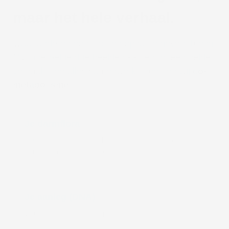
maar het hele verhaal.
Waar anderen één momentopname geven, brengt
My InnerSelfie drie beelden samen tot één helder
verhaal. Hoe alles samenwerkt, noemen wij
co-
metabolisme
:
Je darmflora
De micro-organismen die mee bepalen hoe je
verteert, herstelt en je voelt.
Je aanleg (DNA)
Wat je meekreeg — je gevoeligheden en je sterktes.