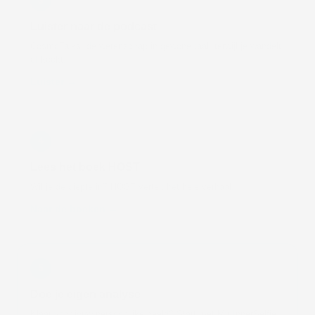
3
Luister naar de podcast
CosmoTalks: de wetenschap in gewone taal, terwijl je wandelt
of kookt.
Luister →
4
Lees het boek HOST
Wil je de diepte in? HOST vertelt het hele verhaal.
Naar de boeken →
5
Doe je eigen analyse
Klaar voor jouw persoonlijke beeld? Start met My InnerSelfie.